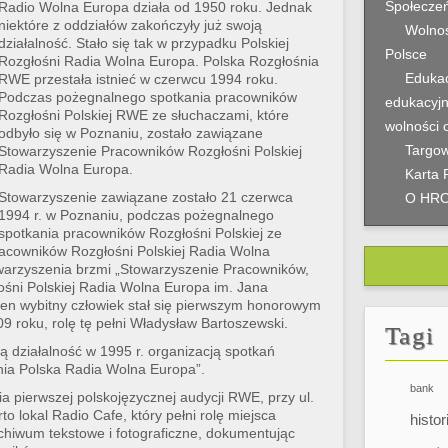
Społeczeń
Radio Wolna Europa działa od 1950 roku. Jednak
niektóre z oddziałów zakończyły już swoją
Wolnoś
działalność. Stało się tak w przypadku Polskiej
Polsce
Rozgłośni Radia Wolna Europa. Polska Rozgłośnia
Edukac
RWE przestała istnieć w czerwcu 1994 roku.
Podczas pożegnalnego spotkania pracowników
edukacyjn
Rozgłośni Polskiej RWE ze słuchaczami, które
wolności 
odbyło się w Poznaniu, zostało zawiązane
Targow
Stowarzyszenie Pracowników Rozgłośni Polskiej
Radia Wolna Europa.
Karta 
Stowarzyszenie zawiązane zostało 21 czerwca
O HR
1994 r. w Poznaniu, podczas pożegnalnego
spotkania pracowników Rozgłośni Polskiej ze
racowników Rozgłośni Polskiej Radia Wolna
warzyszenia brzmi „Stowarzyszenie Pracowników,
ośni Polskiej Radia Wolna Europa im. Jana
en wybitny człowiek stał się pierwszym honorowym
9 roku, rolę tę pełni Władysław Bartoszewski.
Tagi
 działalność w 1995 r. organizacją spotkań
nia Polska Radia Wolna Europa”.
bank
ia pierwszej polskojęzycznej audycji RWE, przy ul.
 lokal Radio Cafe, który pełni rolę miejsca
histor
chiwum tekstowe i fotograficzne, dokumentując