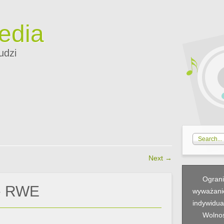
edia
udzi
Next
→
Ograni
e RWE
wyważanie
indywidua
Wolnoś