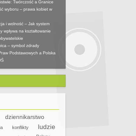
stwie: Twórczość a Granice
ć wyboru – prawa kobiet w
ja i wolność – Jak system
y wpływa na kształtowanie
obywatelskie
ica – symbol zdrady
Praw Podstawowych a Polska
OŚ
dziennikarstwo
ludzie
ia
konflikty