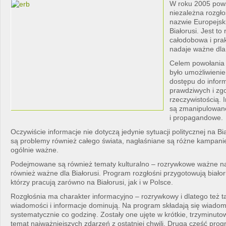
W roku 2005 pow
niezależna rozgło
nazwie Europejsk
Białorusi. Jest to
całodobowa i prak
nadaje ważne dla 
Celem powołania i
było umożliwienie
dostępu do inform
prawdziwych i zg
rzeczywistością. I
są zmanipulowane
i propagandowe.
Oczywiście informacje nie dotyczą jedynie sytuacji politycznej na Bi
są problemy również całego świata, nagłaśniane są różne kampani
ogólnie ważne.
Podejmowane są również tematy kulturalno – rozrywkowe ważne na 
również ważne dla Białorusi. Program rozgłośni przygotowują białor
którzy pracują zarówno na Białorusi, jak i w Polsce.
Rozgłośnia ma charakter informacyjno – rozrywkowy i dlatego też t
wiadomości i informacje dominują. Na program składają się wiado
systematycznie co godzinę. Zostały one ujęte w krótkie, trzyminuto
temat najważniejszych zdarzeń z ostatniej chwili. Drugą część pro